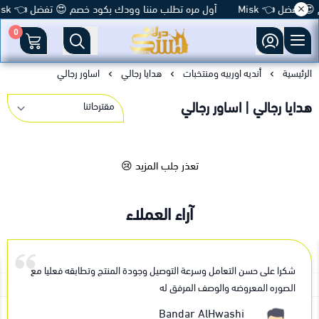
 تفضل 👈 Misk
أول مره تطلب مننا وودك بكود خصم 😍 تفضل 👈 Misk
0
متجر درة مسك
الرئيسية
أنديه اوربيه ومنتخبات
هدايا رجالي
اساور رجالي
هدايا رجالي | اساور رجالي
تعذر جلب المزيد 😢
آراء العملاء
شكرا على حسن التعامل وسرعة التوصيل وجودة المنتج وتطابقه فعليا مع
الصوره المعروضه والوصف المرفق له
Bandar AlHwashi