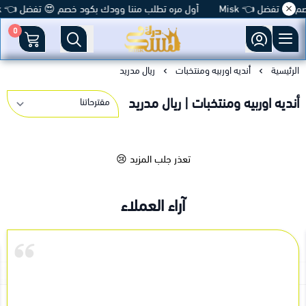
😍 تفضل 👈 Misk
أول مره تطلب مننا وودك بكود خصم 😍 تفضل 👈 Misk
0
متجر درة مسك
الرئيسية
أنديه اوربيه ومنتخبات
ريال مدريد
أنديه اوربيه ومنتخبات | ريال مدريد
تعذر جلب المزيد 😢
آراء العملاء