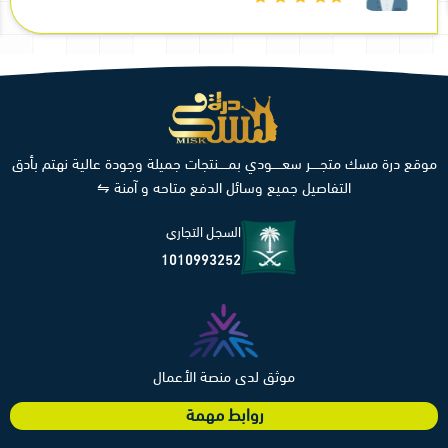
موقع درة مسك متجـــــر سعـــــودي بمـــــنتجات جميلة وجودة عالية نهتم بأدق
التفاصيل جميع وسائل الدفع متاحه و آمنة ⇋
السجل التجاري
1010993252
موثق لدى منصة الأعمال
روابط مهمة