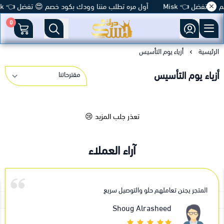
 تفضل 👈 Misk
أول مره تطلب مننا وودك بكود خصم 😍 تفضل 👈 Misk
0
متجر درة مسك
الرئيسية
أزياء يوم التأسيس
أزياء يوم التأسيس
تعذر جلب المزيد 😢
آراء العملاء
المتجر يجنن تعاملهم حلو والتوصيل سريع
Shoug Alrasheed