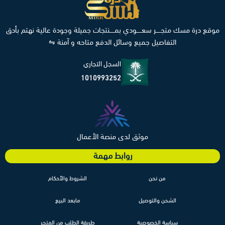
موقع درة مسك متجـــــر سعـــــودي بمـــــنتجات جميلة وجودة عالية نهتم بأدق
التفاصيل جميع وسائل الدفع متاحه و آمنة ⇋
السجل التجاري
1010993252
موثق لدى منصة الأعمال
روابط مهمة
من نحن
الشروط والأحكام
الشحن والتوصيل
مابعد البيع
سياسة الخصوصية
طريقة الطلب من المتجر