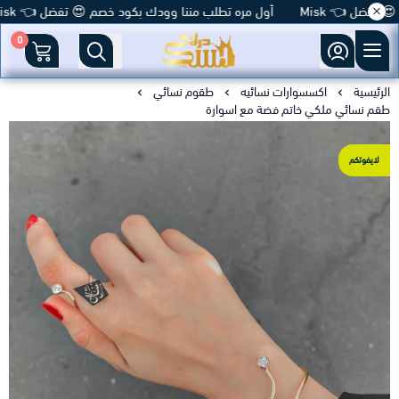
فضل 👈 Misk
أول مره تطلب مننا وودك بكود خصم 😍 تفضل 👈 Misk
0
متجر درة مسك
الرئيسية
اكسسوارات نسائيه
طقوم نسائي
طقم نسائي ملكي خاتم فضة مع اسوارة
لايفوتكم