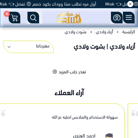
فضل 👈 Misk
أول مره تطلب مننا وودك بكود خصم 😍 تفضل 👈 Misk
0
متجر درة مسك
الرئيسية
أزياء ولادي
بشوت ولادي
أزياء ولادي | بشوت ولادي
تعذر جلب المزيد 😢
آراء العملاء
سهولة الاستخدام والملابس اصليه عز الله
احمد العنزي