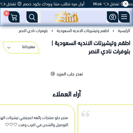
 😍 تفضل 👈 Misk
أول مره تطلب مننا وودك بكود خصم 😍 تفضل 👈 Misk
0
متجر درة مسك
الرئيسية
اطقم وتيشيرتات الانديه السعودية
بلوفرات نادي النصر
اطقم وتيشيرتات الانديه السعودية |
بلوفرات نادي النصر
تعذر جلب المزيد 😢
آراء العملاء
متجر حلو منتجات رائعه اعجبتنني تيشرتات الهلال الله يعطيكم العافية على
التوصيل والشحن في اقرب وقت 🤍🤍🤍