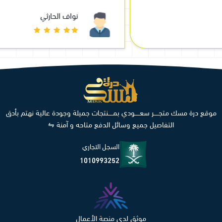
نواف الحارثي
موقع درة مسك متجـــــر سعـــــودي بمـــــنتجات جميلة وجودة عالية نهتم بأدق
التفاصيل جميع وسائل الدفع متاحه و آمنة ⇋
السجل التجاري
1010993252
موثق لدى منصة الأعمال