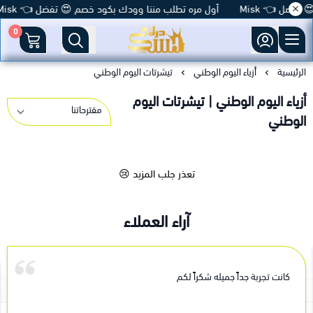
فضل 👈 Misk
أول مره تطلب مننا وودك بكود خصم 😍 تفضل 👈 Misk
0
متجر درة مسك
الرئيسية
أزياء اليوم الوطني
تيشرتات اليوم الوطني
أزياء اليوم الوطني | تيشرتات اليوم
الوطني
تعذر جلب المزيد 😢
آراء العملاء
كانت تجربة جداً جميله شكراً لكم