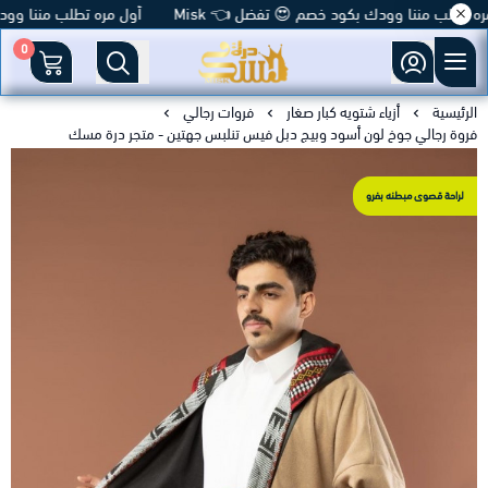
 تطلب مننا وودك بكود خصم 😍 تفضل 👈 Misk
أول مره تطلب مننا وودك ب
0
متجر درة مسك
الرئيسية
أزياء شتويه كبار صغار
فروات رجالي
فروة رجالي جوخ لون أسود وبيج دبل فيس تنلبس جهتين - متجر درة مسك
لراحة قصوى مبطنه بفرو